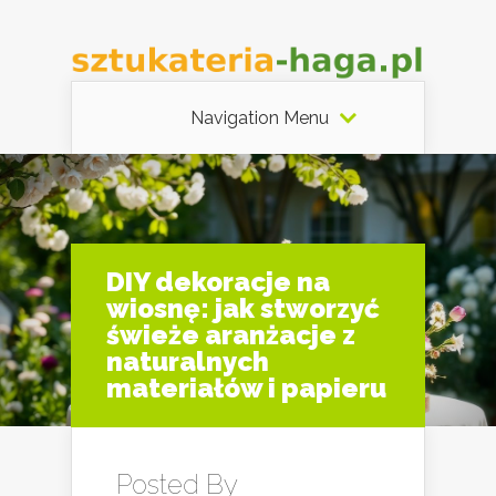
Navigation Menu
DIY dekoracje na
wiosnę: jak stworzyć
świeże aranżacje z
naturalnych
materiałów i papieru
Posted By