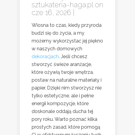
sztukateria-haga.pl
on
cze 16, 2026 |
Wiosna to czas, kiedy przyroda
budzi się do życia, a my
możemy wykorzystać jej piękno
w naszych domowych
dekoracjach
. Jeśli chcesz
stworzyć świeże aranżacje,
które ożywią twoje wnętrza,
postaw na naturalne materiały i
papier. Dzięki nim stworzysz nie
tylko estetyczne, ale i pełne
energii kompozycje, które
doskonale oddają ducha tej
pory roku. Warto poznać kilka
prostych zasad, które pomogą
Ci w efektywnym łączeniu tych