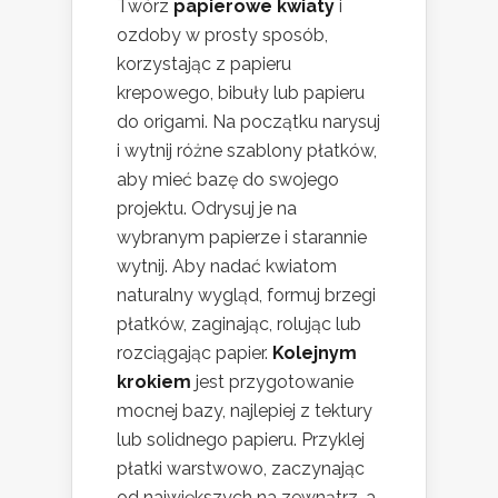
Twórz
papierowe kwiaty
i
ozdoby w prosty sposób,
korzystając z papieru
krepowego, bibuły lub papieru
do origami. Na początku narysuj
i wytnij różne szablony płatków,
aby mieć bazę do swojego
projektu. Odrysuj je na
wybranym papierze i starannie
wytnij. Aby nadać kwiatom
naturalny wygląd, formuj brzegi
płatków, zaginając, rolując lub
rozciągając papier.
Kolejnym
krokiem
jest przygotowanie
mocnej bazy, najlepiej z tektury
lub solidnego papieru. Przyklej
płatki warstwowo, zaczynając
od największych na zewnątrz, a