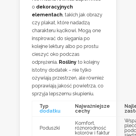
o
dekoracyjnych
elementach
, takich jak obrazy
czy plakat, które nadadzą
charakteru kącikowi. Mogą one
inspirować do sięgania po
kolejne lektury albo po prostu
cieszyć oko podczas
odprężenia.
Rośliny
to kolejny
istotny dodatek – nie tylko
ożywiają przestrzeń, ale również
poprawiają jakość powietrza, co
sprzyja lepszemu skupieniu.
Typ
Najważniejsze
Najl
dodatku
cechy
zast
Wspa
Komfort,
plec
Poduszki
różnorodność
podc
kolorów i faktur
sied