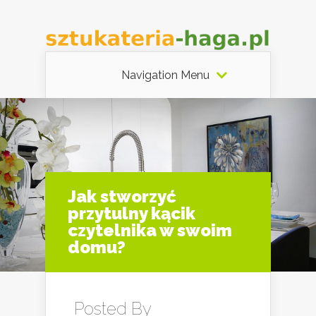
Navigation Menu
Jak stworzyć
przytulny kącik
czytelnika w swoim
domu?
Posted By