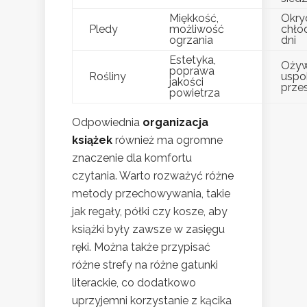
Miękkość,
Okry
Pledy
możliwość
chło
ogrzania
dni
Estetyka,
Ożywi
poprawa
Rośliny
uspo
jakości
przes
powietrza
Odpowiednia
organizacja
książek
również ma ogromne
znaczenie dla komfortu
czytania. Warto rozważyć różne
metody przechowywania, takie
jak regały, półki czy kosze, aby
książki były zawsze w zasięgu
ręki. Można także przypisać
różne strefy na różne gatunki
literackie, co dodatkowo
uprzyjemni korzystanie z kącika