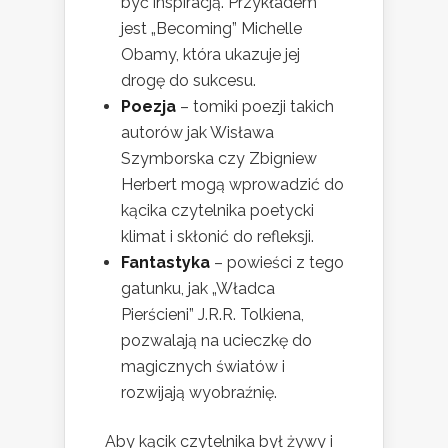
być inspiracją. Przykładem
jest „Becoming” Michelle
Obamy, która ukazuje jej
drogę do sukcesu.
Poezja
– tomiki poezji takich
autorów jak Wisława
Szymborska czy Zbigniew
Herbert mogą wprowadzić do
kącika czytelnika poetycki
klimat i skłonić do refleksji.
Fantastyka
– powieści z tego
gatunku, jak „Władca
Pierścieni” J.R.R. Tolkiena,
pozwalają na ucieczkę do
magicznych światów i
rozwijają wyobraźnię.
Aby kącik czytelnika był żywy i