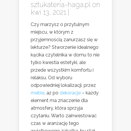
sztukateria-haga.pl
on
kwi 13, 2021 |
Czy marzysz o przytulnym
miejscu, w którym z
przyjemnością zanurzasz się w
lekturze? Stworzenie idealnego
kącika czytelnika w domu to nie
tylko kwestia estetyki, ale
przede wszystkim komfortu i
relaksu. Od wyboru
odpowiedniej lokalizacji, przez
meble
, aż po
dekoracje
– każdy
element ma znaczenie dla
atmosfery, która sprzyja
czytaniu. Warto zainwestować
czas w aranżację tego
wyjątkowego zakątka, by stał