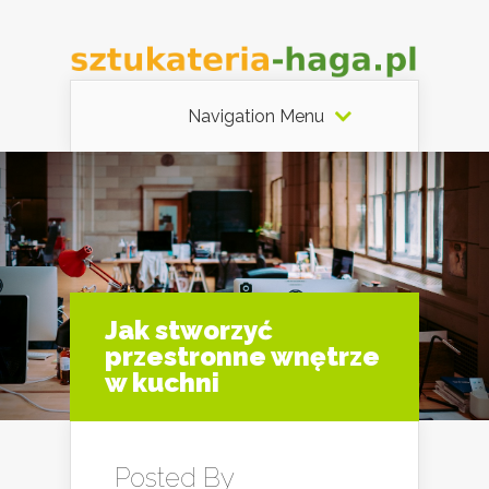
Navigation Menu
Jak stworzyć
przestronne wnętrze
w kuchni
Posted By