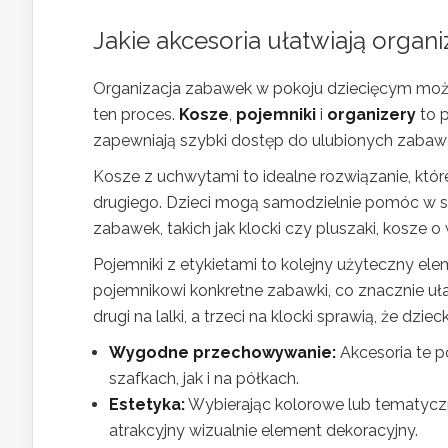
Jakie akcesoria ułatwiają organ
Organizacja zabawek w pokoju dziecięcym może
ten proces.
Kosze
,
pojemniki
i
organizery
to 
zapewniają szybki dostęp do ulubionych zabaw
Kosze z uchwytami to idealne rozwiązanie, któ
drugiego. Dzieci mogą samodzielnie pomóc w sp
zabawek, takich jak klocki czy pluszaki, kosze
Pojemniki z etykietami to kolejny użyteczny el
pojemnikowi konkretne zabawki, co znacznie uła
drugi na lalki, a trzeci na klocki sprawią, że dzi
Wygodne przechowywanie:
Akcesoria te p
szafkach, jak i na półkach.
Estetyka:
Wybierając kolorowe lub tematycz
atrakcyjny wizualnie element dekoracyjny.