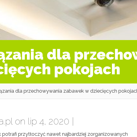
ązania dla przech
cięcych pokojach
iązania dla przechowywania zabawek w dziecięcych pokojac
a.pl
on lip 4, 2020 |
otrafi przytłoczyć nawet najbardziej zorganizowanych