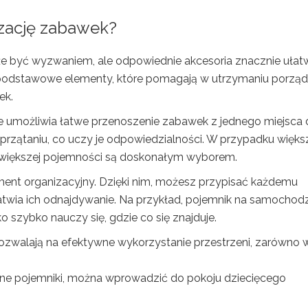
izację zabawek?
 być wyzwaniem, ale odpowiednie akcesoria znacznie ułatw
podstawowe elementy, które pomagają w utrzymaniu porządk
ek.
re umożliwia łatwe przenoszenie zabawek z jednego miejsca
rzątaniu, co uczy je odpowiedzialności. W przypadku więk
 o większej pojemności są doskonałym wyborem.
ement organizacyjny. Dzięki nim, możesz przypisać każdemu
twia ich odnajdywanie. Na przykład, pojemnik na samochodzi
ecko szybko nauczy się, gdzie co się znajduje.
ozwalają na efektywne wykorzystanie przestrzeni, zarówno 
ne pojemniki, można wprowadzić do pokoju dziecięcego