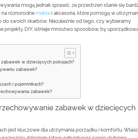
ywania mogą jednak sprawić, że przestrzeń stanie się bardz
ę na różnorodne
meble
i akcesoria, które pomogą w utrzyman
 do swoich skarbów. Niezależnie od tego, czy wybieramy
e projekty DIY, istnieje mnóstwo sposobów, by uporządkow
e zabawek w dziecięcych pokojach?
owywaniu zabawek?
zach i pojemnikach?
rzechowywania zabawek?
 przechowywanie zabawek w dziecięcych
h jest kluczowe dla utrzymania porządku i komfortu. Właś
kże pozwalają dzieciom łatwo odnajdywać swoje ulubione