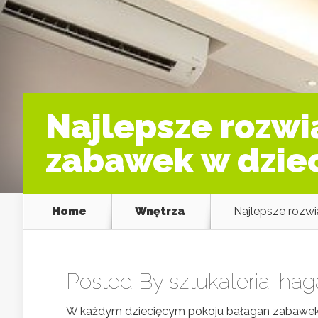
Najlepsze rozwi
zabawek w dzie
Home
Wnętrza
Najlepsze rozw
Posted By
sztukateria-hag
W każdym dziecięcym pokoju bałagan zabawek p