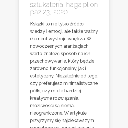
sztukateria-haga.pl
on
paź 23, 2020 |
Książki to nie tylko źródło
wiedzy i emocji, ale także ważny
element wystroju wnętrza. W
nowoczesnych aranżacjach
warto znaleźć sposób na ich
przechowywanie, który będzie
zarówno funkcjonalny, jak i
estetyczny. Niezależnie od tego,
czy preferujesz minimalistyczne
półki, czy może bardziej
kreatywne rozwiązania,
możliwości są niemal
nieograniczone. W artykule
przyjrzymy się najciekawszym
sposobom na zorganizowanie