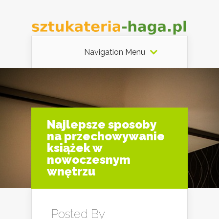
Navigation Menu
Najlepsze sposoby
na przechowywanie
książek w
nowoczesnym
wnętrzu
Posted By