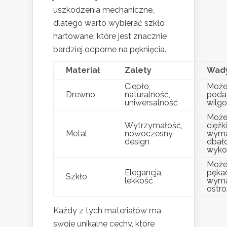
uszkodzenia mechaniczne,
dlatego warto wybierać szkło
hartowane, które jest znacznie
bardziej odporne na pęknięcia.
Materiał
Zalety
Wad
Ciepło,
Może
Drewno
naturalność,
poda
uniwersalność
wilg
Może
Wytrzymałość,
ciężki
Metal
nowoczesny
wym
design
dbało
wyko
Może
Elegancja,
pękać
Szkło
lekkość
wym
ostro
Każdy z tych materiałów ma
swoje unikalne cechy, które