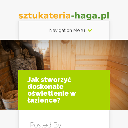
Navigation Menu
Jak stworzyć
doskonałe
oświetlenie w
łazience?
Posted By