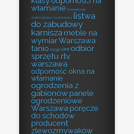
klasy odporności na
włamanie
Korepetycje
listwa
matematyka Częstochowa
do zabudowy
karnisza
meble na
wymiar Warszawa
odbiór
tanio
moje BMI
sprzętu rtv
warszawa
odporność okna na
włamanie
ogrodzenia z
gabionów
panele
ogrodzeniowe
Warszawa
poręcze
do schodów
producent
zlewozmywaków