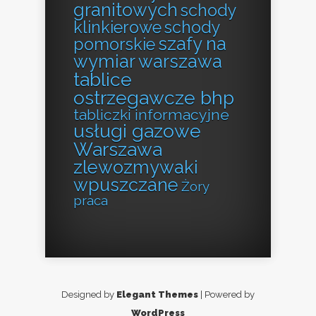
granitowych
schody
klinkierowe
schody
szafy na
pomorskie
wymiar warszawa
tablice
ostrzegawcze bhp
tabliczki informacyjne
usługi gazowe
Warszawa
zlewozmywaki
wpuszczane
Żory
praca
Designed by
Elegant Themes
| Powered by
WordPress