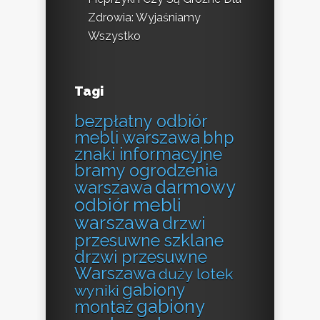
Zdrowia: Wyjaśniamy
Wszystko
Tagi
bezpłatny odbiór
mebli warszawa
bhp
znaki informacyjne
bramy ogrodzenia
darmowy
warszawa
odbiór mebli
warszawa
drzwi
przesuwne szklane
drzwi przesuwne
Warszawa
duży lotek
gabiony
wyniki
gabiony
montaż