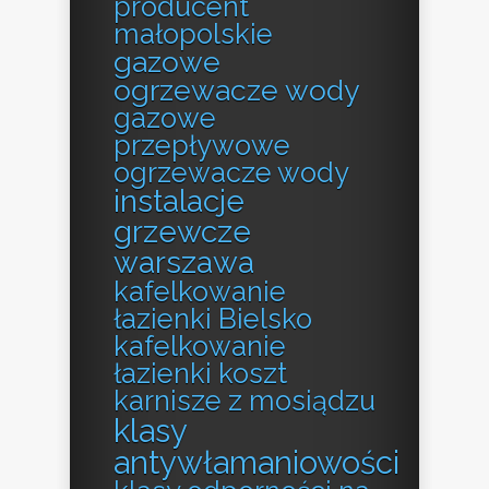
producent
małopolskie
gazowe
ogrzewacze wody
gazowe
przepływowe
ogrzewacze wody
instalacje
grzewcze
warszawa
kafelkowanie
łazienki Bielsko
kafelkowanie
łazienki koszt
karnisze z mosiądzu
klasy
antywłamaniowości